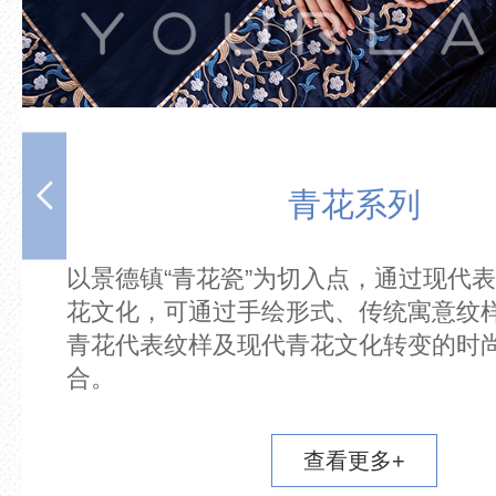
系列
点，通过现代表现手法传承青
童真、童趣总那么
传统寓意纹样、国际流行
梦，甜美欢快。
化转变的时尚元素相结
更多+